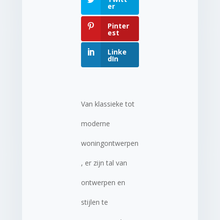
er
Pinter
est
Linke
dIn
Van klassieke tot
moderne
woningontwerpen
, er zijn tal van
ontwerpen en
stijlen te