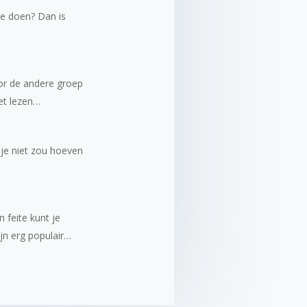
 te doen? Dan is
or de andere groep
et lezen…
t je niet zou hoeven
 feite kunt je
jn erg populair…