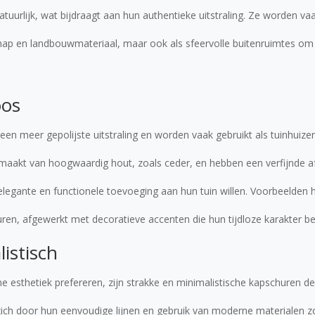
tuurlijk, wat bijdraagt aan hun authentieke uitstraling. Ze worden vaa
ap en landbouwmateriaal, maar ook als sfeervolle buitenruimtes om 
oos
en meer gepolijste uitstraling en worden vaak gebruikt als tuinhuize
maakt van hoogwaardig hout, zoals ceder, en hebben een verfijnde af
elegante en functionele toevoeging aan hun tuin willen. Voorbeelden h
ren, afgewerkt met decoratieve accenten die hun tijdloze karakter b
istisch
esthetiek prefereren, zijn strakke en minimalistische kapschuren de
h door hun eenvoudige lijnen en gebruik van moderne materialen zo