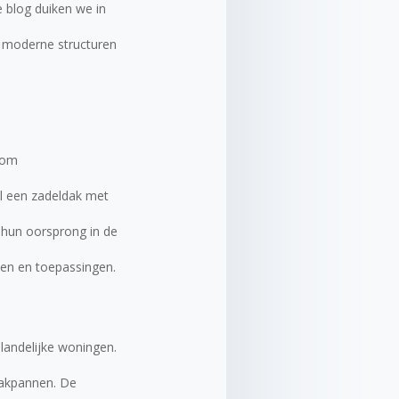
e blog duiken we in
n moderne structuren
t om
l een zadeldak met
 hun oorsprong in de
len en toepassingen.
 landelijke woningen.
dakpannen. De