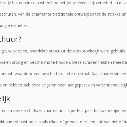
 in je buitenruimte past en hoe het jouw levensstijl verbetert. In dez
kapschuren, van de charmante traditionele ontwerpen tot de strakke e
aagse esthetiek.
chuur?
ige, vaak open, overdekte structuur die oorspronkelijk werd gebruik
rialen droog en beschermd te houden. Deze schuren hebben meesta
orkant, waardoor een beschutte ruimte ontstaat. Kapschuren vinden
a en hebben zich door de jaren heen aangepast aan verschillende stij
lijk
ren stralen een tijdloze charme uit die perfect past bij boerderijen en
kt van robuust hout zoals eiken of grenen, met een dak van riet of 