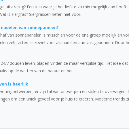
tige uitstraling? Een tuin waar je het liefste zo min mogelijk aan hoeft
 Wat is siergras? Siergrassen heten niet voor…
n nadelen van zonnepanelen?
chaf van zonnepanelen is misschien voor de ene groep moeilijk en vo
elen zelf, zitten er zowel voor als nadelen aan vastgebonden. Door h
t 24/7 zouden leven. Slapen vinden ze maar verspilde tijd. Het idee da
 haaks op de wetten van de natuur en het…
en is heerlijk
oningontwerpen, er zijn tal van ontwerpen en stijlen te overwegen. In
ngen om een uniek gevoel voor je huis te creëren. Moderne trends zi